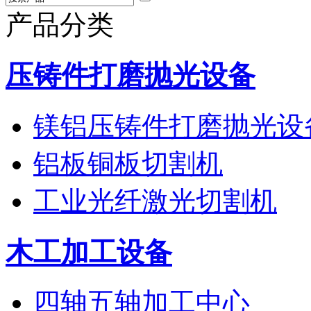
产品分类
压铸件打磨抛光设备
镁铝压铸件打磨抛光设
铝板铜板切割机
工业光纤激光切割机
木工加工设备
四轴五轴加工中心