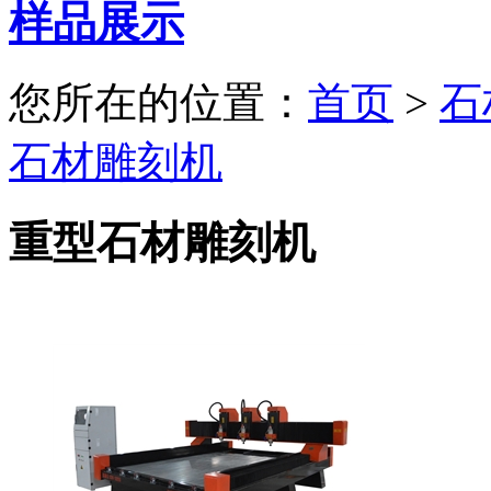
样品展示
您所在的位置：
首页
>
石
石材雕刻机
重型石材雕刻机