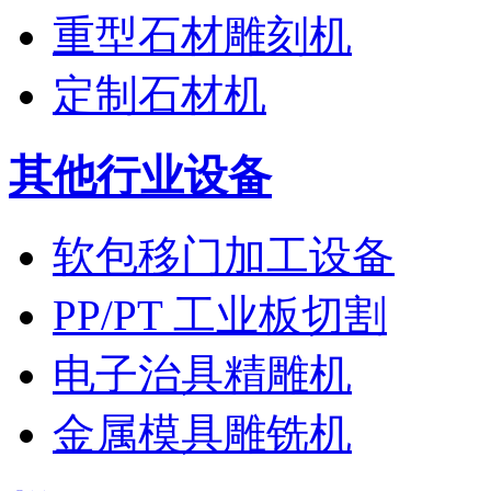
重型石材雕刻机
定制石材机
其他行业设备
软包移门加工设备
PP/PT 工业板切割
电子治具精雕机
金属模具雕铣机