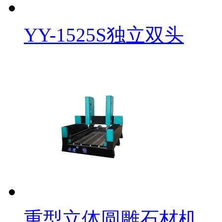
YY-1525S独立双头
重型立体圆雕石材机