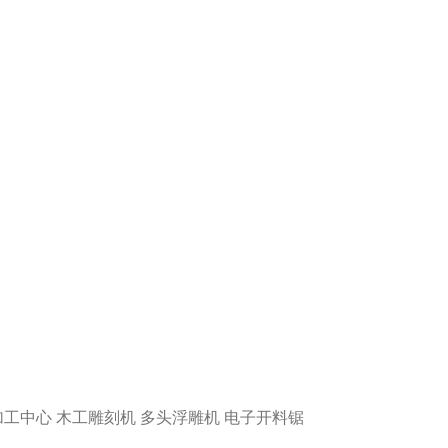
工中心 木工雕刻机 多头浮雕机 电子开料锯