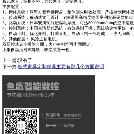
板式家具，橱柜衣柜，办公家具，定制家具。
主要配置：
1、床体系统：厚壁方管焊接床身，整体回火时效处理，严格控制床体
2、传动系统：移动式龙门设计，Y轴采用高精度德国亨利安高硬度斜齿
3、驱动系统：日本安川伺服进驱动系统，可达80000mm/min的空乘速
4、控制系统：中国台湾新代系统，有效遏制干扰，系统稳定性更好，
5、自动上料、优化开料、打垂直孔、自动下料一气呵成，工序无间断
6、其他配置： 风冷主轴电机。
双层腔式真空吸附台面，大小材料均可牢固固定。
上银自动润滑式导轨，吸尘装置一套。
上一篇:
没有了
下一篇:
板式家具定制保养主要有那几个方面说明