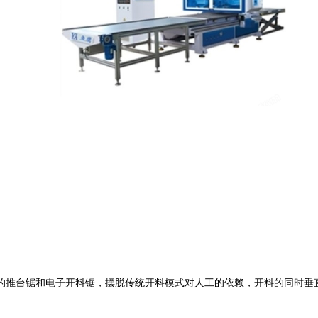
的推台锯和电子开料锯，摆脱传统开料模式对人工的依赖，开料的同时垂